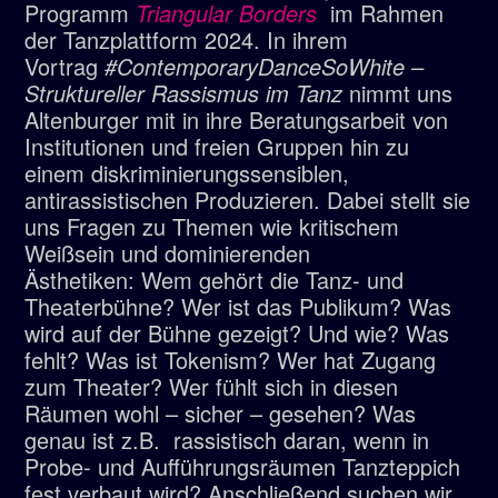
Programm
Triangular Borders
im Rahmen
der Tanzplattform 2024.
In ihrem
Vortrag
#ContemporaryDanceSoWhite –
Struktureller Rassismus im Tanz
nimmt uns
Altenburger mit in ihre Beratungsarbeit von
Institutionen und freien Gruppen hin zu
einem diskriminierungssensiblen,
antirassistischen Produzieren. Dabei stellt sie
uns Fragen zu
Themen wie kritischem
Weißsein und dominierenden
Ästhetiken
:
Wem gehört die Tanz- und
Theaterbühne? Wer ist das Publikum? Was
wird auf der Bühne gezeigt? Und wie? Was
fehlt? Was ist Tokenism? Wer hat Zugang
zum Theater? Wer fühlt sich in diesen
Räumen wohl – sicher – gesehen? Was
genau ist z.B.
rassistisch daran, wenn in
Probe- und Aufführungsräumen Tanzteppich
fest verbaut wird? Anschließend suchen wir